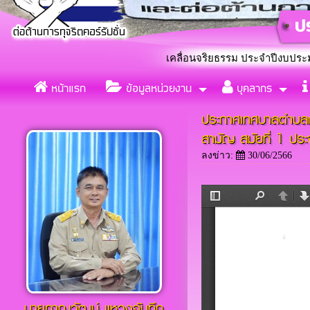
บลกุดกว้าง ร่วมใจขับเคลื่อนจริยธรรม ประจำปีงบประมาณ 2569 โดย
หน้าแรก
ข้อมูลหน่วยงาน
บุคลากร
แต่งตั้งคณะทำงานขับเคลื่อ
«
ประกาศเทศบาลตำบลกุ
สามัญ สมัยที่ 1 ประ
ลงข่าว:
30/06/2566
นายภาณุวัฒน์ เเหวงจันทึก