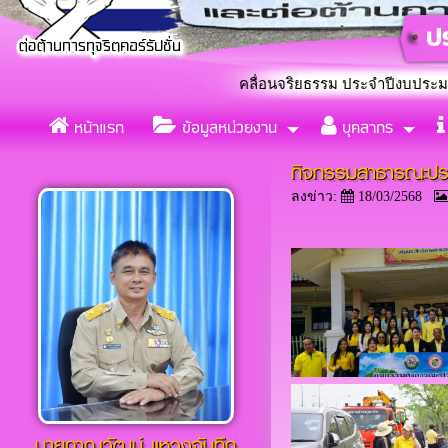
ลกุดกว้าง ร่วมใจขับเคลื่อนจริยธรรม ประจำปีงบประมาณ 2569 โดยม
หน้าแรก
ข้อมูลหน่วยงาน
บุคลากร
แต่งตั้งคณะทำงานขับเคลื่อ
«
กิจกรรมสาธารณะประโ
ลงข่าว:
18/03/2568
นายภาณุวัฒน์ เเหวงจันทึก